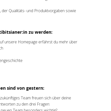
s, der Qualitäts- und Produktvorgaben sowie
ibitsianer:in zu werden:
 auf unsere Homepage erfährst du mehr über
ch
liengeschichte
en sind von gestern:
t zukünftiges Team freuen sich über deine
ntworten zu den drei Fragen:
m neuen Team besonders wichtig?