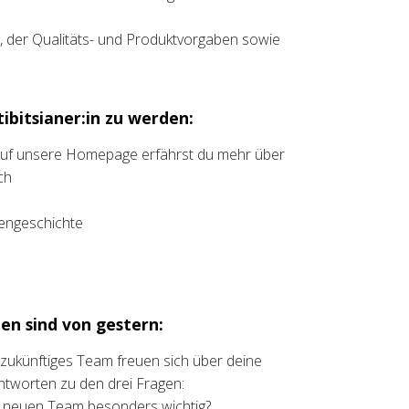
s, der Qualitäts- und Produktvorgaben sowie
ibitsianer:in zu werden:
 auf unsere Homepage erfährst du mehr über
ch
liengeschichte
en sind von gestern:
t zukünftiges Team freuen sich über deine
ntworten zu den drei Fragen:
m neuen Team besonders wichtig?