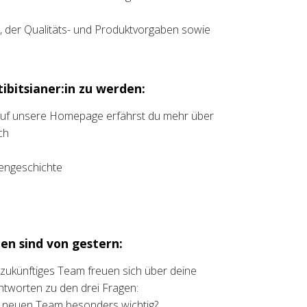
s, der Qualitäts- und Produktvorgaben sowie
ibitsianer:in zu werden:
 auf unsere Homepage erfährst du mehr über
ch
liengeschichte
en sind von gestern:
t zukünftiges Team freuen sich über deine
ntworten zu den drei Fragen:
m neuen Team besonders wichtig?