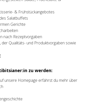
atisserie- & Frühstückangebotes
es Salatbuffets
armen Gerichte
charbeiten
n nach Rezeptvorgaben
s, der Qualitäts- und Produktvorgaben sowie
g
ibitsianer:in zu werden:
 auf unsere Homepage erfährst du mehr über
ch
liengeschichte