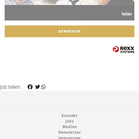
BEWERBEN
Job teilen:
Footer
Kontakt
Jobs
Medien
Newsletter
Impressum