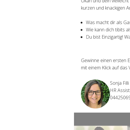
Okan und dein vielleich
kurzen und knackigen A
Was macht dir als Ga
Wie kann dich tibits a
Du bist Einzigartig! W
Gewinne einen ersten E
mit einem Klick auf das 
Sonja Filli
HR Assist
0442506