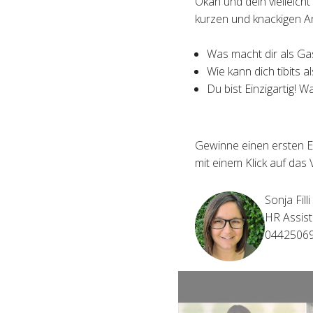
Okan und dein vielleich
kurzen und knackigen A
Was macht dir als Ga
Wie kann dich tibits a
Du bist Einzigartig! W
Gewinne einen ersten E
mit einem Klick auf das 
Sonja Filli
HR Assist
0442506