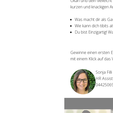
Okan und dein vielleich
kurzen und knackigen A
Was macht dir als Ga
Wie kann dich tibits a
Du bist Einzigartig! W
Gewinne einen ersten E
mit einem Klick auf das 
Sonja Filli
HR Assist
0442506