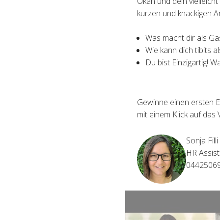
Okan und dein vielleich
kurzen und knackigen A
Was macht dir als Ga
Wie kann dich tibits a
Du bist Einzigartig! W
Gewinne einen ersten E
mit einem Klick auf das 
Sonja Filli
HR Assist
0442506