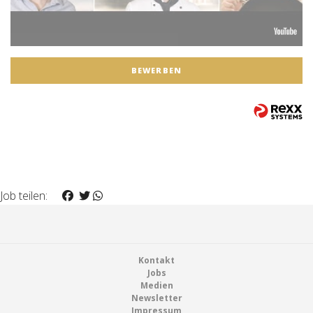
BEWERBEN
Job teilen:
Footer
Kontakt
Jobs
Medien
Newsletter
Impressum