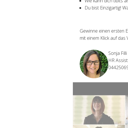
Wie kann dich tibits a
Du bist Einzigartig! W
Gewinne einen ersten E
mit einem Klick auf das 
Sonja Filli
HR Assist
0442506