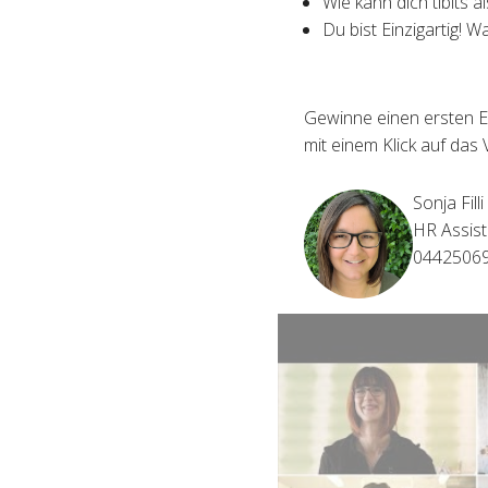
Wie kann dich tibits a
Du bist Einzigartig! W
Gewinne einen ersten E
mit einem Klick auf das 
Sonja Filli
HR Assist
0442506