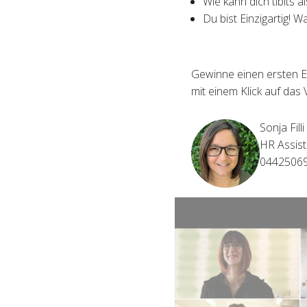
Wie kann dich tibits a
Du bist Einzigartig! W
Gewinne einen ersten E
mit einem Klick auf das 
Sonja Filli
HR Assist
0442506