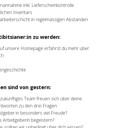
annahme inkl. Lieferscheinkontrolle
ichen Inventars
rbeiterschicht in regelmässigen Abständen
ibitsianer:in zu werden:
 auf unsere Homepage erfährst du mehr über
ch
liengeschichte
en sind von gestern:
t zukünftiges Team freuen sich über deine
ntworten zu den drei Fragen
stgeber:in besonders viel Freude?
ls Arbeitgeberin begeistern?
as sollten wir unbedingt über dich wissen?