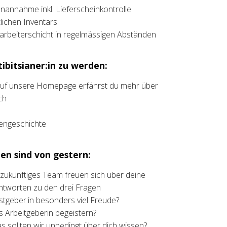
annahme inkl. Lieferscheinkontrolle
ichen Inventars
rbeiterschicht in regelmässigen Abständen
ibitsianer:in zu werden:
 auf unsere Homepage erfährst du mehr über
ch
liengeschichte
en sind von gestern:
t zukünftiges Team freuen sich über deine
ntworten zu den drei Fragen
stgeber:in besonders viel Freude?
ls Arbeitgeberin begeistern?
as sollten wir unbedingt über dich wissen?