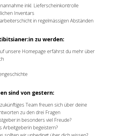
annahme inkl. Lieferscheinkontrolle
ichen Inventars
rbeiterschicht in regelmässigen Abständen
ibitsianer:in zu werden:
 auf unsere Homepage erfährst du mehr über
ch
liengeschichte
en sind von gestern:
t zukünftiges Team freuen sich über deine
ntworten zu den drei Fragen
stgeber:in besonders viel Freude?
ls Arbeitgeberin begeistern?
as sollten wir unbedingt über dich wissen?