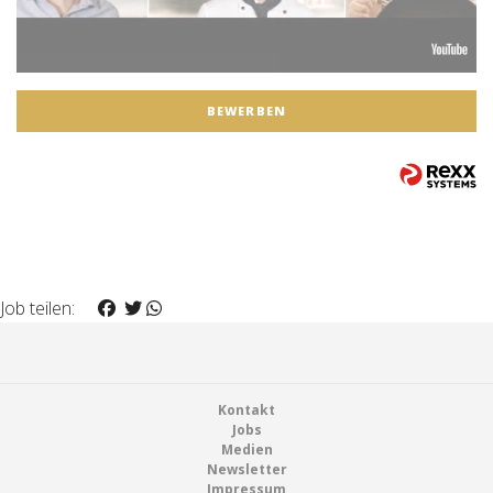
BEWERBEN
Job teilen:
Footer
Kontakt
Jobs
Medien
Newsletter
Impressum