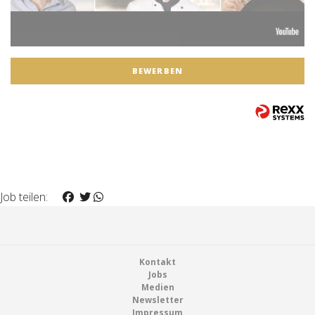
BEWERBEN
Job teilen:
Footer
Kontakt
Jobs
Medien
Newsletter
Impressum