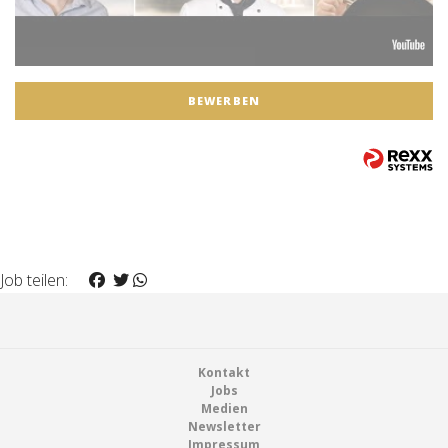
BEWERBEN
Job teilen:
Footer
Kontakt
Jobs
Medien
Newsletter
Impressum