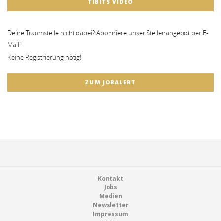
TIBITS VIDEO
Deine Traumstelle nicht dabei? Abonniere unser Stellenangebot per E-
Mail!
Keine Registrierung nötig!
ZUM JOBALERT
Footer
Kontakt
Jobs
Medien
Newsletter
Impressum