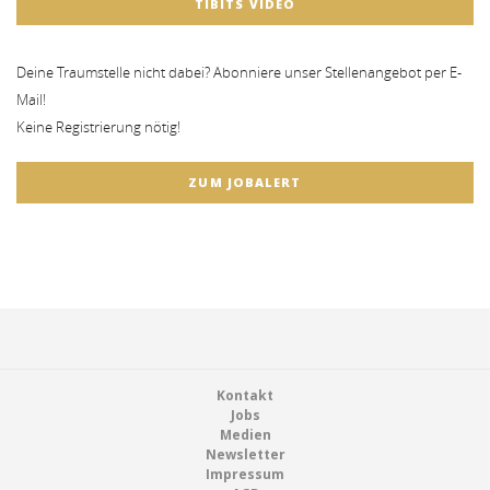
TIBITS VIDEO
Deine Traumstelle nicht dabei? Abonniere unser Stellenangebot per E-
Mail!
Keine Registrierung nötig!
ZUM JOBALERT
Footer
Kontakt
Jobs
Medien
Newsletter
Impressum