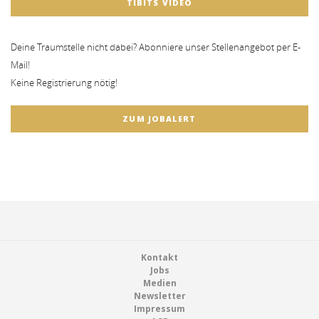
TIBITS VIDEO
Deine Traumstelle nicht dabei? Abonniere unser Stellenangebot per E-
Mail!
Keine Registrierung nötig!
ZUM JOBALERT
Footer
Kontakt
Jobs
Medien
Newsletter
Impressum