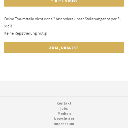
TIBITS VIDEO
Deine Traumstelle nicht dabei? Abonniere unser Stellenangebot per E-
Mail!
Keine Registrierung nötig!
ZUM JOBALERT
Footer
Kontakt
Jobs
Medien
Newsletter
Impressum