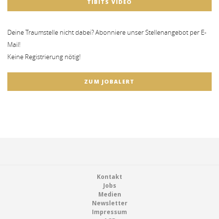
TIBITS VIDEO
Deine Traumstelle nicht dabei? Abonniere unser Stellenangebot per E-
Mail!
Keine Registrierung nötig!
ZUM JOBALERT
Footer
Kontakt
Jobs
Medien
Newsletter
Impressum