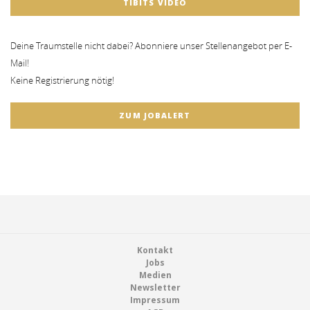
TIBITS VIDEO
Deine Traumstelle nicht dabei? Abonniere unser Stellenangebot per E-
Mail!
Keine Registrierung nötig!
ZUM JOBALERT
Footer
Kontakt
Jobs
Medien
Newsletter
Impressum