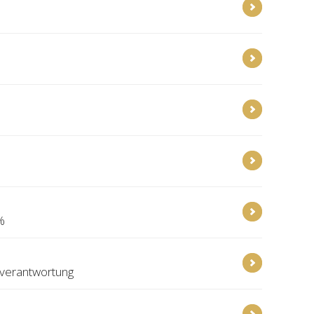
%
rverantwortung