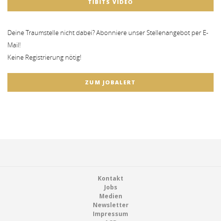
TIBITS VIDEO
Deine Traumstelle nicht dabei? Abonniere unser Stellenangebot per E-
Mail!
Keine Registrierung nötig!
ZUM JOBALERT
Footer
Kontakt
Jobs
Medien
Newsletter
Impressum