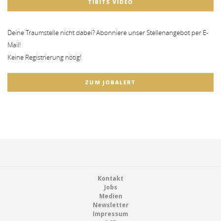
TIBITS VIDEO
Deine Traumstelle nicht dabei? Abonniere unser Stellenangebot per E-
Mail!
Keine Registrierung nötig!
ZUM JOBALERT
Footer
Kontakt
Jobs
Medien
Newsletter
Impressum