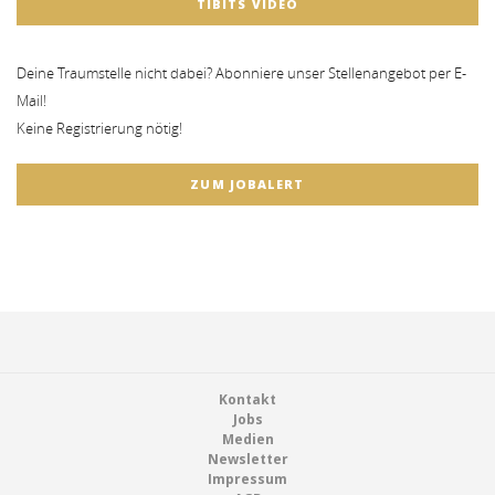
TIBITS VIDEO
Deine Traumstelle nicht dabei? Abonniere unser Stellenangebot per E-
Mail!
Keine Registrierung nötig!
ZUM JOBALERT
Footer
Kontakt
Jobs
Medien
Newsletter
Impressum