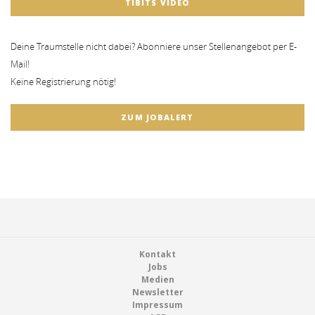
TIBITS VIDEO
Deine Traumstelle nicht dabei? Abonniere unser Stellenangebot per E-
Mail!
Keine Registrierung nötig!
ZUM JOBALERT
Footer
Kontakt
Jobs
Medien
Newsletter
Impressum