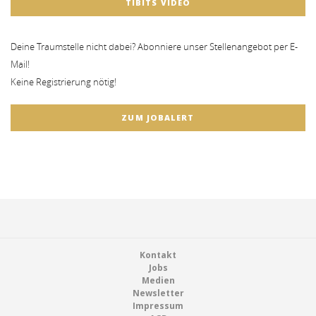
TIBITS VIDEO
Deine Traumstelle nicht dabei? Abonniere unser Stellenangebot per E-
Mail!
Keine Registrierung nötig!
ZUM JOBALERT
Footer
Kontakt
Jobs
Medien
Newsletter
Impressum