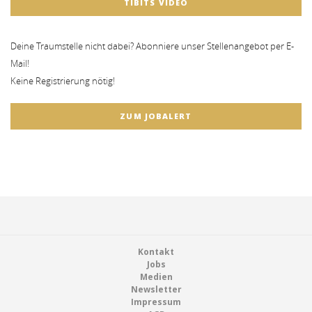
TIBITS VIDEO
Deine Traumstelle nicht dabei? Abonniere unser Stellenangebot per E-
Mail!
Keine Registrierung nötig!
ZUM JOBALERT
Footer
Kontakt
Jobs
Medien
Newsletter
Impressum