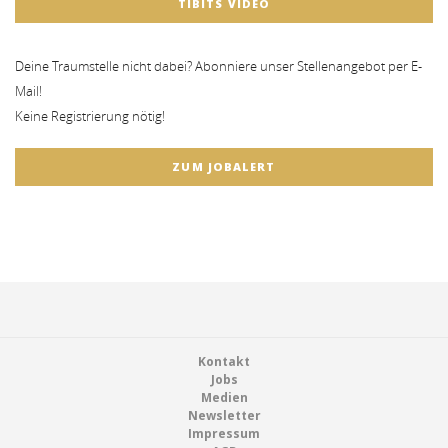
TIBITS VIDEO
Deine Traumstelle nicht dabei? Abonniere unser Stellenangebot per E-
Mail!
Keine Registrierung nötig!
ZUM JOBALERT
Footer
Kontakt
Jobs
Medien
Newsletter
Impressum