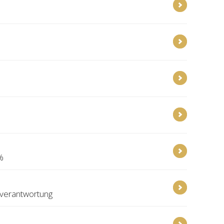
%
rverantwortung