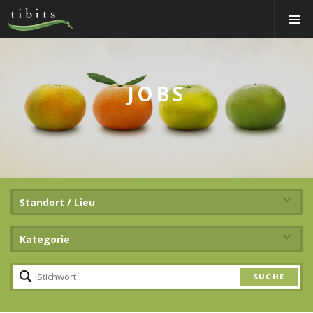
Tibits:
Toggle
Home
Navigat
Main
Navigation
ESSEN&TRINKEN
RESTAURANTS
JOBS
NEWS
EVENTS
MEMBER
ÜBER UNS
Standort / Lieu
EVENTRÄUME
Kategorie
CATERING
Jobs
Gutscheine & Shop