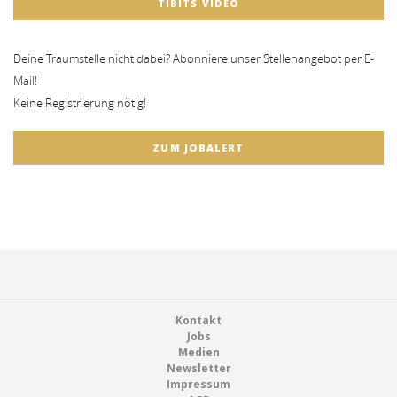
TIBITS VIDEO
Deine Traumstelle nicht dabei? Abonniere unser Stellenangebot per E-
Mail!
Keine Registrierung nötig!
ZUM JOBALERT
Footer
Kontakt
Jobs
Medien
Newsletter
Impressum