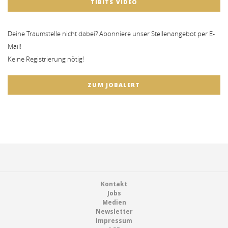
TIBITS VIDEO
Deine Traumstelle nicht dabei? Abonniere unser Stellenangebot per E-
Mail!
Keine Registrierung nötig!
ZUM JOBALERT
Footer
Kontakt
Jobs
Medien
Newsletter
Impressum