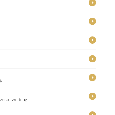
%
rverantwortung