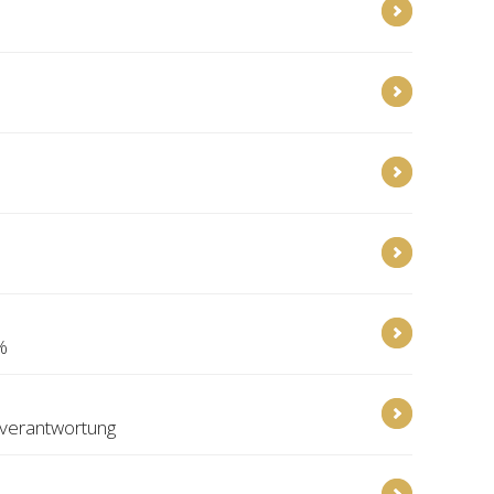
%
rverantwortung