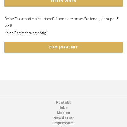
TIBITS VIDEO
Deine Traumstelle nicht dabei? Abonniere unser Stellenangebot per E-
Mail!
Keine Registrierung nötig!
ZUM JOBALERT
Footer
Kontakt
Jobs
Medien
Newsletter
Impressum