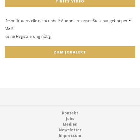
TIBITS VIDEO
Deine Traumstelle nicht dabei? Abonniere unser Stellenangebot per E-
Mail!
Keine Registrierung nötig!
ZUM JOBALERT
Footer
Kontakt
Jobs
Medien
Newsletter
Impressum