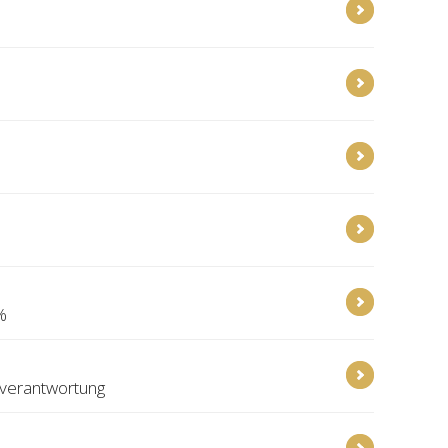
%
rverantwortung